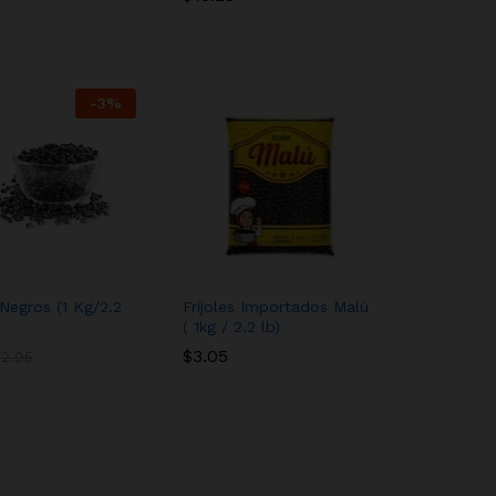
-
3
%
 Negros (1 Kg/2.2
Frijoles Importados Malú
( 1kg / 2.2 lb)
$
$
3.05
3.05
$
$
2.95
2.95