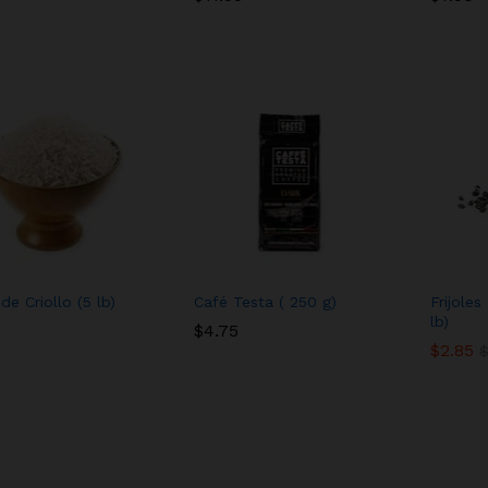
de Criollo (5 lb)
Café Testa ( 250 g)
Frijoles
lb)
5
5
$
$
4.75
4.75
$
$
2.85
2.85