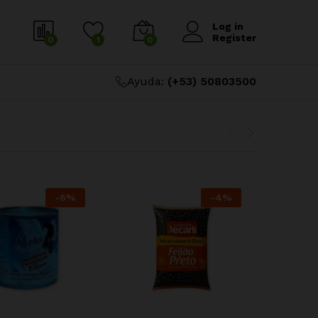
Log in
Register
0
1
0
Ayuda:
(+53) 50803500
-
6
%
-
4
%