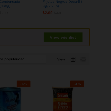
 Condensada
Frijoles Negros Decarlí (1
Pasta d
(380g)
Kg/2.2 lb)
Yumato 
$
$
2.99
2.99
$
$
1.30
1.30
$
$
2.47
2.47
$
$
3.11
3.11
View wishlist
or popularidad
View
-
6
%
-
4
%