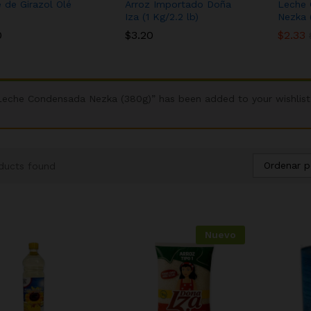
e de Girazol Olé
Arroz Importado Doña
Leche
Iza (1 Kg/2.2 lb)
Nezka 
0
0
$
$
3.20
3.20
$
$
2.33
2.33
Leche Condensada Nezka (380g)” has been added to your wishlist
Ordenar p
ducts found
Nuevo