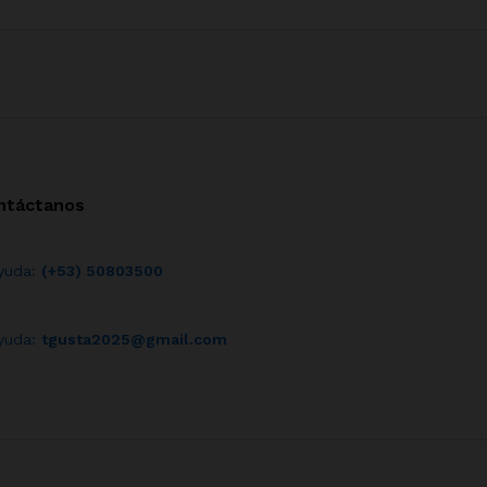
ntáctanos
yuda:
(+53) 50803500
yuda:
tgusta2025@gmail.com