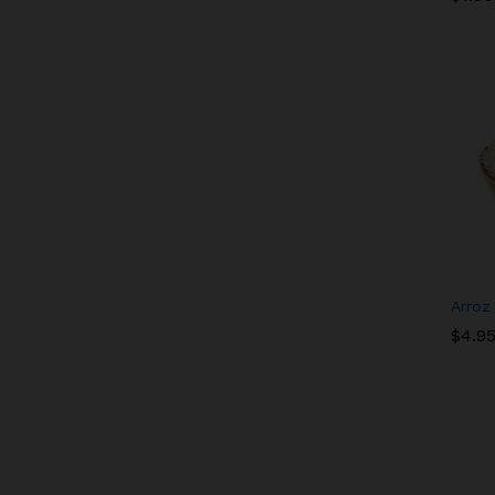
Arroz 
$
$
4.9
4.9