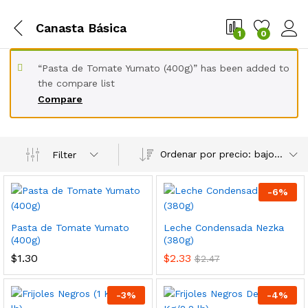
Canasta Básica
1
0
“Pasta de Tomate Yumato (400g)” has been added to
the compare list
Compare
Ordenar por precio: bajo a alto
Filter
-
6
%
Pasta de Tomate Yumato
Leche Condensada Nezka
cio
cio
(400g)
(380g)
nimo
ximo
$
1.30
$
2.33
$
2.47
-
3
%
-
4
%