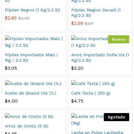
Frijoles Negros (1 Kg/2.2 lb)
Frijoles Negros Decarlí (1
cio
cio
Kg/2.2 lb)
$
2.85
$
2.95
nimo
ximo
$
2.99
$
3.11
Nuevo
Frijoles Importados Malú (
Arroz Importado Doña Iza (1
1kg / 2.2 lb)
Kg/2.2 lb)
$
3.05
$
3.20
Aceite de Girazol Olé (1L)
Café Testa ( 250 g)
$
4.00
$
4.75
Agotado
Arroz de Criollo (5 lb)
Leche en Polvo Lecherita
$
4.95