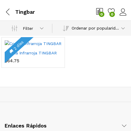
Tingbar
0
0
Ordenar por popularidad
Filter
🚚 2 días
Cocina Infrarroja TINGBAR
$
64.75
Enlaces Rápidos