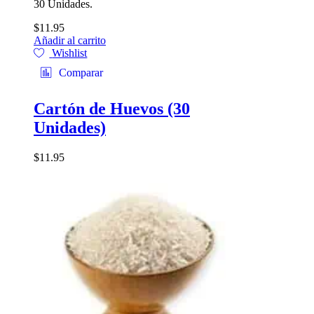
30 Unidades.
$
11.95
Añadir al carrito
Wishlist
Comparar
Cartón de Huevos (30
Unidades)
$
11.95