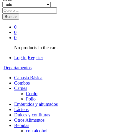
Buscar
0
0
0
No products in the cart.
Log in
Register
Departamentos
Canasta Básica
Combos
Carnes
Cerdo
Pollo
Embutidos y ahumados
Lácteos
Dulces y confituras
Otros Alimentos
Bebidas
con alcohol