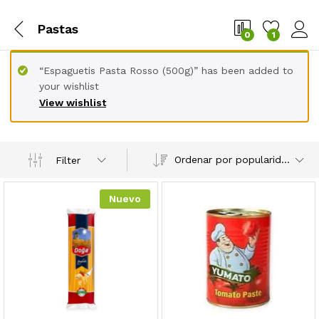
Pastas
0
1
“Espaguetis Pasta Rosso (500g)” has been added to
your wishlist
View wishlist
Ordenar por popularidad
Filter
Nuevo
cio
cio