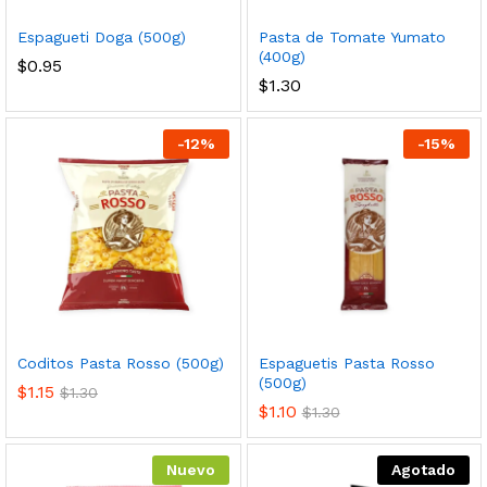
nimo
ximo
Espagueti Doga (500g)
Pasta de Tomate Yumato
(400g)
$
0.95
$
1.30
-
12
%
-
15
%
cio
cio
nimo
ximo
Coditos Pasta Rosso (500g)
Espaguetis Pasta Rosso
(500g)
$
1.15
$
1.30
$
1.10
$
1.30
Nuevo
Agotado