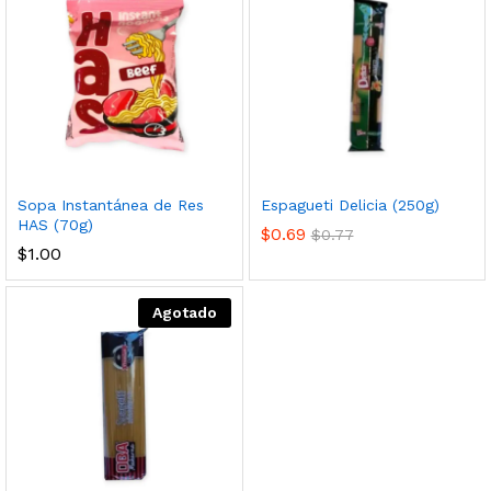
Sopa Instantánea de Res
Espagueti Delicia (250g)
HAS (70g)
$
0.69
$
0.77
$
1.00
Agotado