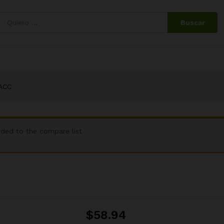
Buscar
 ACC
ded to the compare list
$
58.94