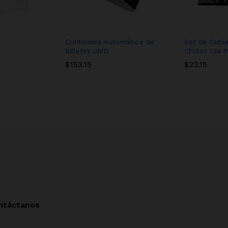
Contadora Automática de
Set de Cubi
Billetes JMD
Cholec (24 P
$
153.15
$
23.15
ntáctanos