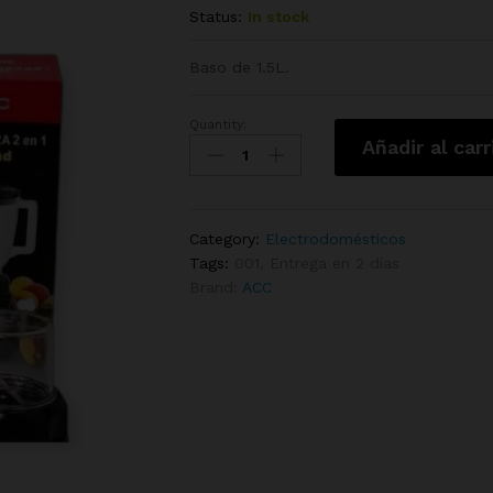
Status:
In stock
Baso de 1.5L.
Quantity:
Batidora
Añadir al carr
2
en
1
ACC
Category:
Electrodomésticos
quantity
Tags:
001
,
Entrega en 2 días
Brand:
ACC