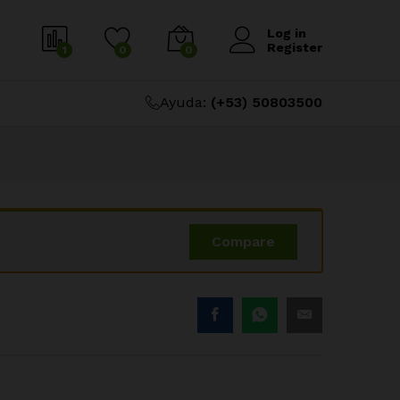
$
58.94
Añadir al carrito
Log in
Register
1
0
0
Ayuda:
(+53) 50803500
Compare