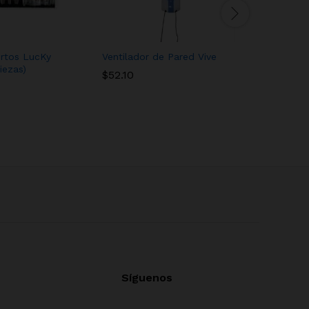
ertos LucKy
Ventilador de Pared Vive
Olla Arro
iezas)
$
52.10
$
40.52
Síguenos