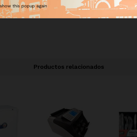
See It Styled On Instagram
 show this popup again
Productos relacionados