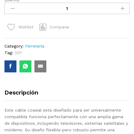
Quantity:
Cable
Coaxial
Q7-
Lumina
Comparar
Wishlist
(RG6)
quantity
Category:
Ferretería
Tag:
001
Descripción
Este cable coaxial esta diseñado para ser universalmente
compatible funciona perfectamente con una amplia gama
de dispositivos, incluyendo televisores, sistemas satelitales y
módems. Su diseño flexible pero robusto permite una