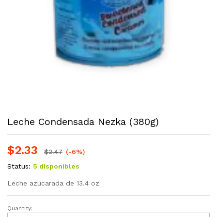
Leche Condensada Nezka (380g)
$
2.33
$
2.47
(-6%)
Status:
5 disponibles
Leche azucarada de 13.4 oz
Quantity:
Leche