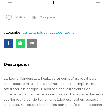
Condensada
Nezka
(380g)
Comparar
Wishlist
quantity
Categories:
Canasta Básica
,
Lácteos
,
Leche
Descripción
La
Leche Condensada Nezka
es tu compañera ideal para
crear postres irresistibles, realzar bebidas o simplemente
satisfacer tus antojos. Elaborada con ingredientes de
primera calidad, su textura cremosa y dulzura perfectamente
equilibrada la convierten en un básico esencial en cualquier
despensa. Ya sea que la mezcles con tu café o que prepares