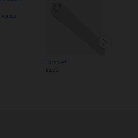
 Voltaje
Brocha de
Tubo Led
Pretul (6″
$
3.00
$
10.10