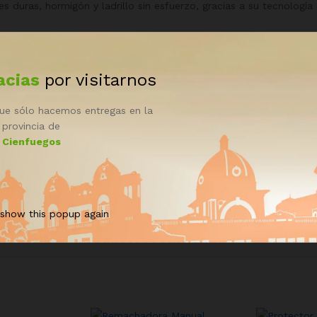
duras, hormigón y ladrillo sin esfuerzo, gracias a su tecnología
acias
por visitarnos
See It Styled On Instagram
ue sólo hacemos entregas en la
provincia de
Cienfuegos
 show this popup again
Productos relacionados