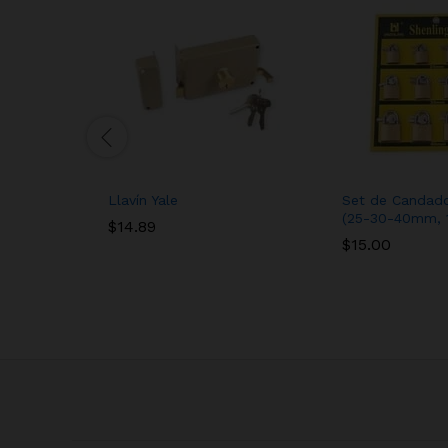
Llavín Yale
Set de Candado
(25-30-40mm, 1
$
14.89
$
15.00