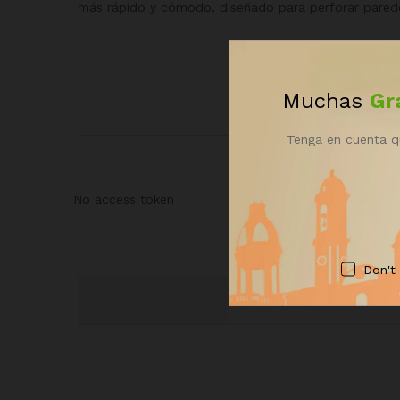
más rápido y cómodo, diseñado para perforar paredes 
Muchas
Gr
Tenga en cuenta q
No access token
Don't