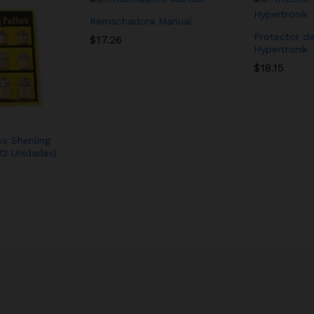
Remachadora Manual
Protector de
$
17.26
Hypertronik
$
18.15
s Shenling
2 Unidades)