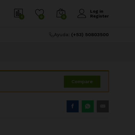
$
71.89
Añadir al carrito
Log in
Register
1
0
0
Ayuda:
(+53) 50803500
Compare