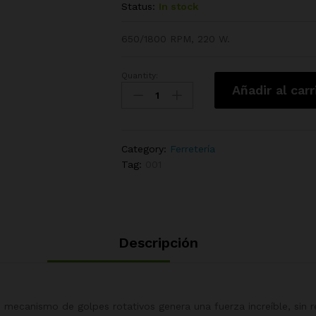
Status:
In stock
650/1800 RPM, 220 W.
Quantity:
Taladro
Añadir al carr
de
Impacto
SEAL
quantity
Category:
Ferretería
Tag:
001
Descripción
su mecanismo de golpes rotativos genera una fuerza increíble, sin