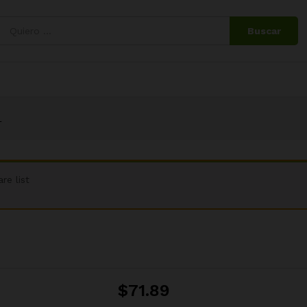
Buscar
L
re list
$
71.89