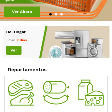
Ver ahora
Ver Ahora
Ver Ahora
Del Hogar
Envío
2 días
Ver
Departamentos