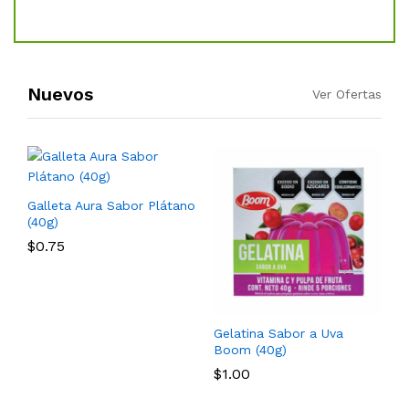
Sta
Nuevos
Ver Ofertas
Galleta Aura Sabor Plátano
(40g)
$
0.75
Gelatina Sabor a Uva
Boom (40g)
$
1.00