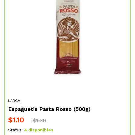
LARGA
EMB
.3
Espaguetis Pasta Rosso (500g)
Ja
kg 
$
1.10
$
1.30
$
Status:
4 disponibles