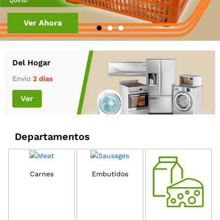
Ver ahora
Ver Ahora
Ver Ahora
Del Hogar
Envío
2 días
Ver
Departamentos
Carnes
Embutidos