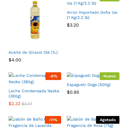
Arroz Importado Doña Iza
(1 Kg/2.2 lb)
$
3.20
Aceite de Girazol Olé (1L)
$
4.00
-
6
%
Nuevo
Espagueti Doga (500g)
Leche Condensada Nezka
$
0.95
(380g)
$
2.33
$
2.47
-
11
%
Agotado