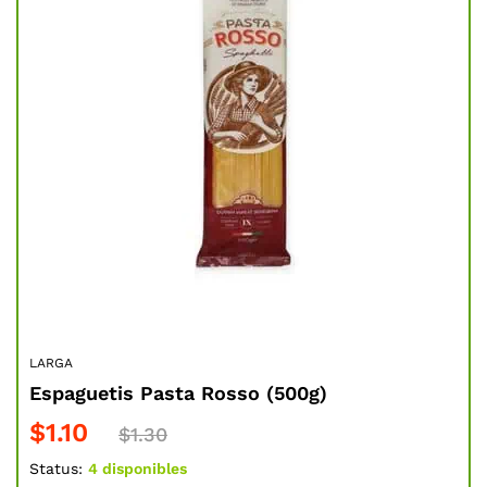
LARGA
EMB
.3
Espaguetis Pasta Rosso (500g)
Ja
kg 
$
1.10
$
1.30
$
Status:
4 disponibles