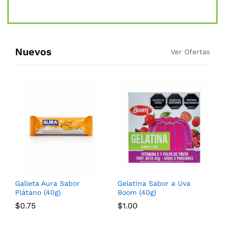
Sta
Nuevos
Ver Ofertas
Galleta Aura Sabor
Gelatina Sabor a Uva
Plátano (40g)
Boom (40g)
$
0.75
$
1.00