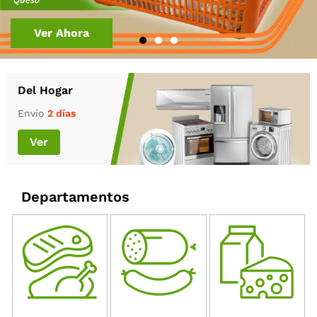
Ver ahora
Ver Ahora
Ver Ahora
Del Hogar
Envío
2 días
Ver
Departamentos