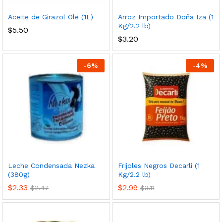
Aceite de Girazol Olé (1L)
Arroz Importado Doña Iza (1
cio
cio
Kg/2.2 lb)
$
5.50
nimo
ximo
$
3.20
-
6
%
-
4
%
Leche Condensada Nezka
Frijoles Negros Decarlí (1
(380g)
Kg/2.2 lb)
$
2.33
$
2.99
$
2.47
$
3.11