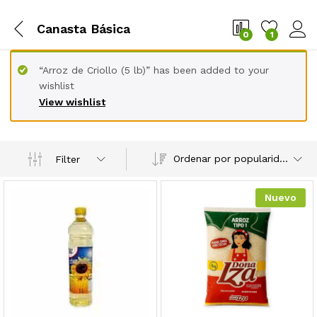
Canasta Básica
0
1
“Arroz de Criollo (5 lb)” has been added to your
wishlist
View wishlist
Ordenar por popularidad
Filter
Nuevo
cio
cio
nimo
ximo