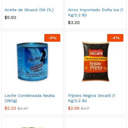
Aceite de Girazol Olé (1L)
Arroz Importado Doña Iza (1
cio
cio
Kg/2.2 lb)
$
5.50
nimo
ximo
$
3.20
-
6
%
-
4
%
Leche Condensada Nezka
Frijoles Negros Decarlí (1
(380g)
Kg/2.2 lb)
$
2.33
$
2.99
$
2.47
$
3.11