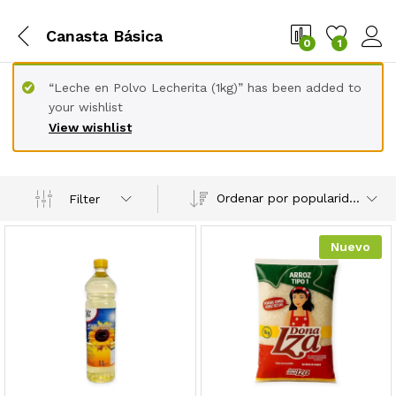
Canasta Básica
0
1
“Leche en Polvo Lecherita (1kg)” has been added to
your wishlist
View wishlist
Ordenar por popularidad
Filter
Nuevo
cio
cio
nimo
ximo