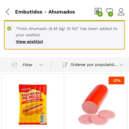
Embutidos - Ahumados
0
1
“Pollo Ahumado (4.45 kg/ 10 lb)” has been added to
your wishlist
View wishlist
Ordenar por popularidad
Filter
-
2
%
cio
cio