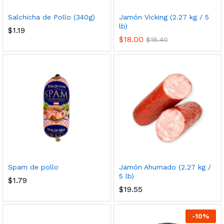
nimo
ximo
Salchicha de Pollo (340g)
Jamón Vicking (2.27 kg / 5
lb)
$
1.19
$
18.00
$
18.40
cio
cio
nimo
ximo
Spam de pollo
Jamón Ahumado (2.27 kg /
5 lb)
$
1.79
$
19.55
-
10
%