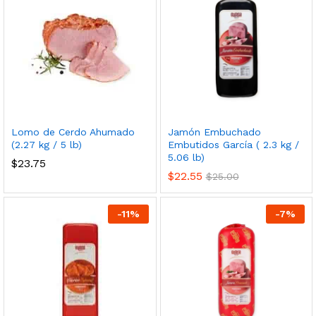
Lomo de Cerdo Ahumado
Jamón Embuchado
(2.27 kg / 5 lb)
Embutidos García ( 2.3 kg /
5.06 lb)
$
23.75
$
22.55
$
25.00
-
11
%
-
7
%