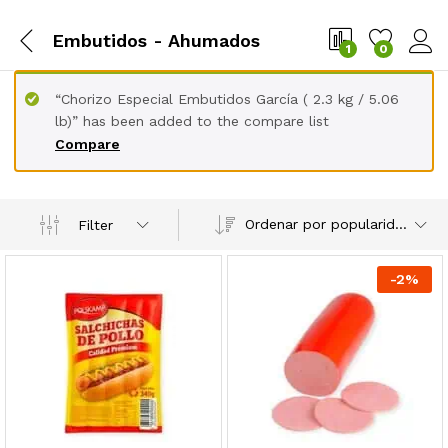
Embutidos - Ahumados
1
0
“Chorizo Especial Embutidos García ( 2.3 kg / 5.06
lb)” has been added to the compare list
Compare
Ordenar por popularidad
Filter
-
2
%
cio
cio