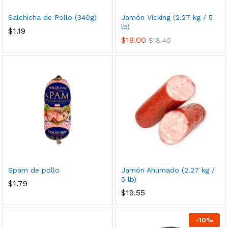
nimo
ximo
Salchicha de Pollo (340g)
Jamón Vicking (2.27 kg / 5
lb)
$
1.19
$
18.00
$
18.40
cio
cio
nimo
ximo
Spam de pollo
Jamón Ahumado (2.27 kg /
5 lb)
$
1.79
$
19.55
-
10
%