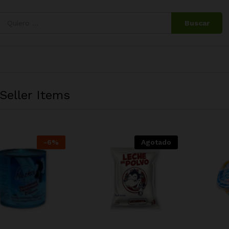
Buscar
Seller Items
-
6
%
Agotado