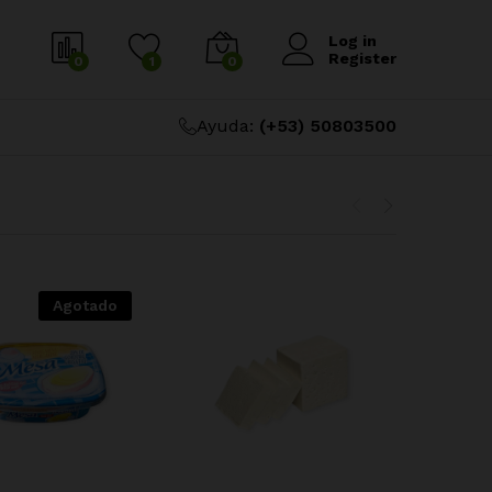
Log in
Register
0
1
0
Ayuda:
(+53) 50803500
Agotado