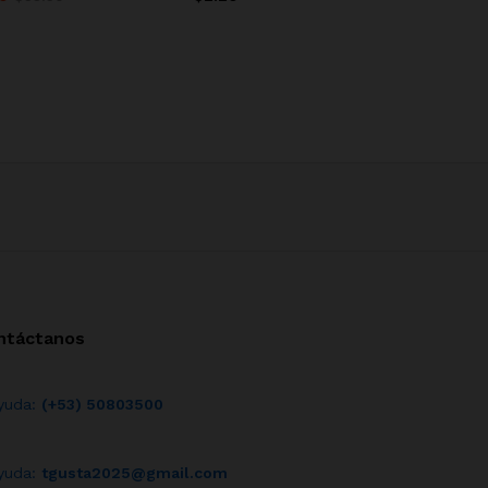
ntáctanos
yuda:
(+53) 50803500
yuda:
tgusta2025@gmail.com