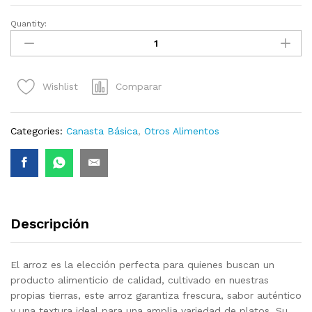
Quantity:
Arroz
de
Criollo
(5
Comparar
Wishlist
lb)
quantity
Categories:
Canasta Básica
,
Otros Alimentos
Descripción
El arroz es la elección perfecta para quienes buscan un
producto alimenticio de calidad, cultivado en nuestras
propias tierras, este arroz garantiza frescura, sabor auténtico
y una textura ideal para una amplia variedad de platos. Su