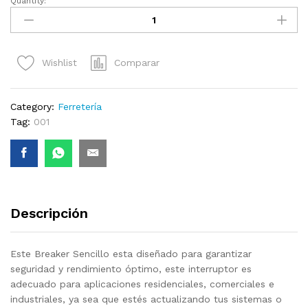
Quantity:
Breaker
Sencillo
Q7-
Lumina
Comparar
Wishlist
(16A)
quantity
Category:
Ferretería
Tag:
001
Descripción
Este Breaker Sencillo esta diseñado para garantizar
seguridad y rendimiento óptimo, este interruptor es
adecuado para aplicaciones residenciales, comerciales e
industriales, ya sea que estés actualizando tus sistemas o