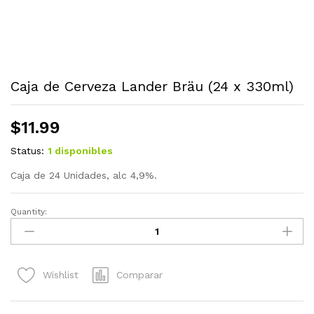
Caja de Cerveza Lander Bräu (24 x 330ml)
$
11.99
Status:
1 disponibles
Caja de 24 Unidades, alc 4,9%.
Quantity:
Caja
de
Cerveza
Lander
Comparar
Wishlist
Bräu
(24
x