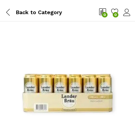
Back to
Category
0
0