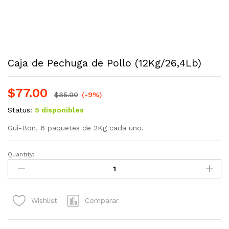
Caja de Pechuga de Pollo (12Kg/26,4Lb)
$
77.00
$
85.00
(-9%)
Status:
5 disponibles
Gui-Bon, 6 paquetes de 2Kg cada uno.
Quantity:
Caja
de
Pechuga
de
Comparar
Wishlist
Pollo
(12Kg/26,4Lb)
quantity