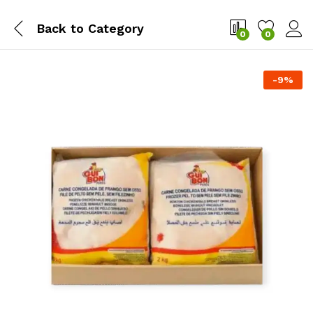
Back to
Category
0
0
-
9
%