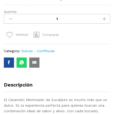
Quantity:
Caramelo
Mentolado
de
Eucalipto
Comparar
Wishlist
(Freegells,
24g)
quantity
Category:
Dulces - Confituras
Descripción
El Caramelo Mentolado de Eucalipto es mucho más que un
dulce. Es la experiencia perfecta para quienes buscan una
combinación ideal de sabor y alivio. Con cada bocado,