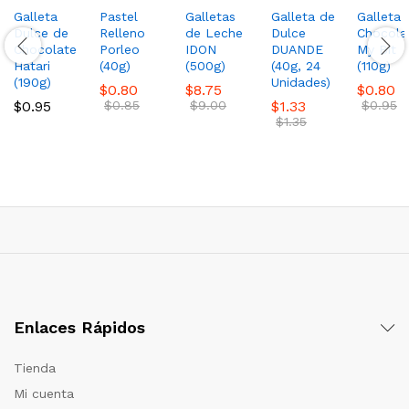
Galleta
Pastel
Galletas
Galleta de
Galleta 
Dulce de
Relleno
de Leche
Dulce
Chocola
Chocolate
Porleo
IDON
DUANDE
My Bit
Hatari
(40g)
(500g)
(40g, 24
(110g)
(190g)
Unidades)
$
0.80
$
8.75
$
0.80
$
0.95
$
0.85
$
9.00
$
1.33
$
0.95
$
1.35
Enlaces Rápidos
Tienda
Mi cuenta