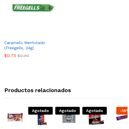
Caramelo Mentolado
(Freegells, 24g)
$
0.75
$
0.90
Productos relacionados
Agotado
Agotado
Agotado
-
16