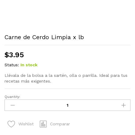
Carne de Cerdo Limpia x lb
$
3.95
Status:
In stock
Llévala de la bolsa a la sartén, olla o parrilla. Ideal para tus
recetas más exigentes.
Quantity:
Carne
de
Cerdo
Limpia
Comparar
Wishlist
x
lb