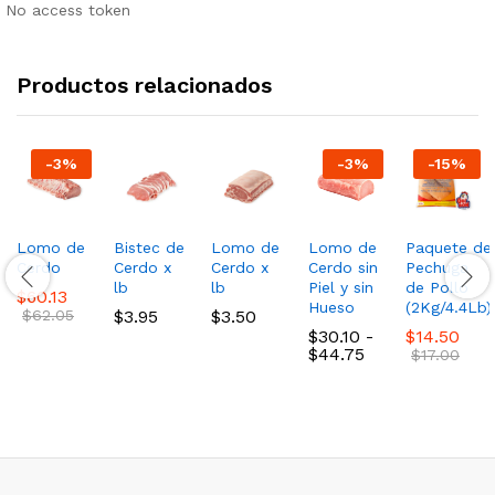
No access token
Productos relacionados
-
3
%
-
3
%
-
15
%
Lomo de
Bistec de
Lomo de
Lomo de
Paquete de
Cerdo
Cerdo x
Cerdo x
Cerdo sin
Pechuga
lb
lb
Piel y sin
de Pollo
$
60.13
Hueso
(2Kg/4.4Lb)
$
62.05
$
3.95
$
3.50
$
30.10
-
$
14.50
Rango
$
44.75
$
17.00
de
precios:
desde
$30.10
hasta
$44.75