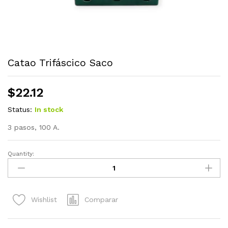
Catao Trifáscico Saco
$
22.12
Status:
In stock
3 pasos, 100 A.
Quantity:
Catao
Trifáscico
Saco
quantity
Comparar
Wishlist