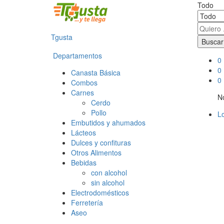
Todo
Tgusta
Buscar
Departamentos
0
0
Canasta Básica
0
Combos
Carnes
No
Cerdo
Pollo
Lo
Embutidos y ahumados
Lácteos
Dulces y confituras
Otros Alimentos
Bebidas
con alcohol
sin alcohol
Electrodomésticos
Ferretería
Aseo