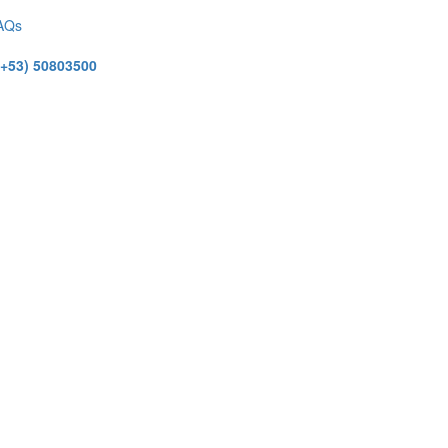
AQs
(+53) 50803500