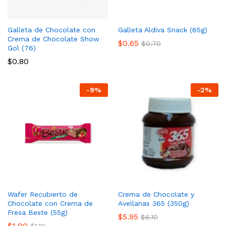
Galleta de Chocolate con
Galleta Aldiva Snack (65g)
Crema de Chocolate Show
$
0.65
$
0.70
Gol (76)
$
0.80
-
9
%
-
2
%
Wafer Recubierto de
Crema de Chocolate y
Chocolate con Crema de
Avellanas 365 (350g)
Fresa Beste (55g)
$
5.95
$
6.10
$
1.00