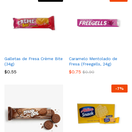
Galletas de Fresa Crème Bite
Caramelo Mentolado de
(34g)
Fresa (Freegells, 24g)
$
0.55
$
0.75
$
0.90
-
7
%