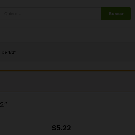
1/2″
Buscar
 de 1/2″
/2″
$
5.22