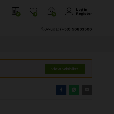
$
5.22
Añadir al carrito
Log in
Register
0
1
0
Ayuda:
(+53) 50803500
View wishlist