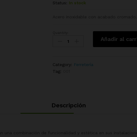
Status:
In stock
Acero inoxidable con acabado cromado
Quantity:
Llave
Añadir al carr
Angular
de
Dos
Vías
Category:
Ferretería
de
Tag:
001
1/2″
quantity
Descripción
n una combinación de funcionalidad y estética en sus instalacione