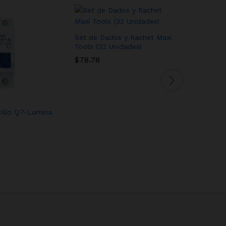
Set de Dados y Rachet Maxi
Tools (32 Unidades)
$
78.78
cillo Q7-Lumina
Terminale
Uyustools
$
7.63