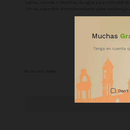
baños, cocinas o sistemas de agua para controlar el 
Con su superficie cromada brillante para resistencia 
Muchas
Gr
Tenga en cuenta q
No access token
Don't