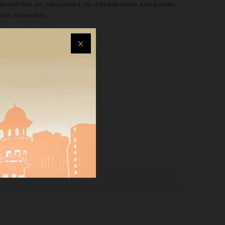
endientes sin necesidad de instalaciones separadas.
ornos húmedos.