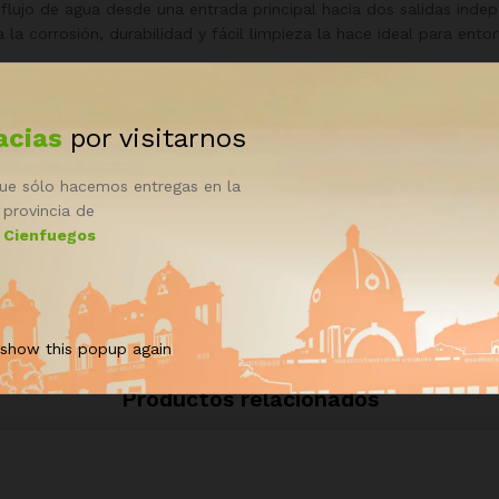
flujo de agua desde una entrada principal hacia dos salidas indep
a la corrosión, durabilidad y fácil limpieza la hace ideal para ent
acias
por visitarnos
See It Styled On Instagram
ue sólo hacemos entregas en la
provincia de
Cienfuegos
 show this popup again
Productos relacionados