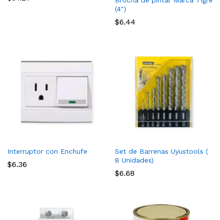
Brocha de pintar Marca Tigre
(4″)
$
6.44
Interruptor con Enchufe
Set de Barrenas Uyustools (
8 Unidades)
$
6.36
$
6.68