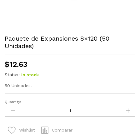
Paquete de Expansiones 8×120 (50
Unidades)
$
12.63
Status:
In stock
50 Unidades.
Quantity:
Paquete
de
Expansiones
8x120
Comparar
Wishlist
(50
Unidades)