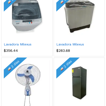
cio
cio
Lavadora Milexus
Lavadora Milexus
nimo
ximo
$
356.44
$
283.68
2 días
2 días