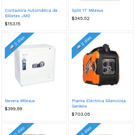
Contadora Automática de
Split 1T Milexus
Billetes JMD
$
345.52
$
153.15
2 días
2 días
cio
cio
nimo
ximo
Nevera Milexus
Planta Eléctrica Silenciosa
Genkins
$
399.99
$
703.05
2 días
2 días