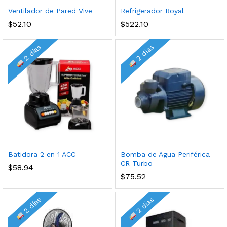
Ventilador de Pared Vive
Refrigerador Royal
$
52.10
$
522.10
2 días
2 días
Batidora 2 en 1 ACC
Bomba de Agua Periférica
CR Turbo
$
58.94
$
75.52
2 días
2 días