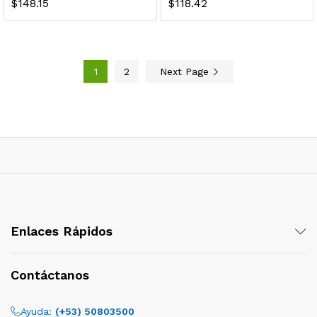
$
148.15
$
118.42
1
2
Next Page
Enlaces Rápidos
Contáctanos
Ayuda:
(+53) 50803500