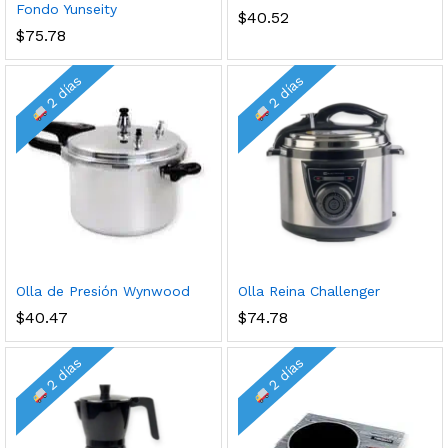
Fondo Yunseity
$
40.52
$
75.78
2 días
2 días
Olla de Presión Wynwood
Olla Reina Challenger
$
40.47
$
74.78
2 días
2 días