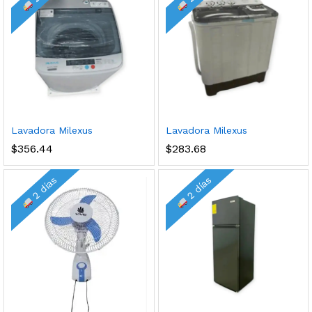
cio
cio
Lavadora Milexus
Lavadora Milexus
nimo
ximo
$
356.44
$
283.68
2 días
2 días