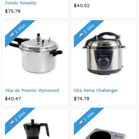
Fondo Yunseity
$
40.52
$
75.78
2 días
2 días
Olla de Presión Wynwood
Olla Reina Challenger
$
40.47
$
74.78
2 días
2 días