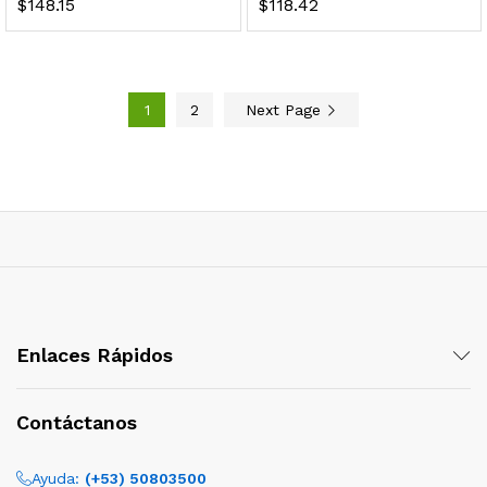
$
148.15
$
118.42
1
2
Next Page
Enlaces Rápidos
Contáctanos
Ayuda:
(+53) 50803500