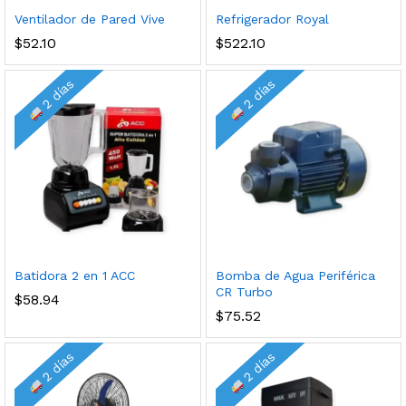
Ventilador de Pared Vive
Refrigerador Royal
$
52.10
$
522.10
2 días
2 días
Batidora 2 en 1 ACC
Bomba de Agua Periférica
CR Turbo
$
58.94
$
75.52
2 días
2 días