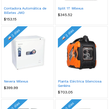
Contadora Automática de
Split 1T Milexus
Billetes JMD
$
345.52
$
153.15
2 días
2 días
cio
cio
nimo
ximo
Nevera Milexus
Planta Eléctrica Silenciosa
Genkins
$
399.99
$
703.05
2 días
2 días