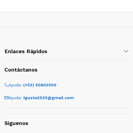
cio
cio
nimo
ximo
Enlaces Rápidos
Contáctanos
Ayuda:
(+53) 50803500
Ayuda:
tgusta2025@gmail.com
Síguenos