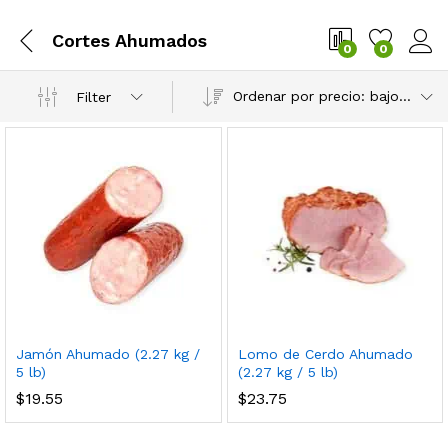
Cortes Ahumados
0
0
Ordenar por precio: bajo a alto
Filter
Jamón Ahumado (2.27 kg /
Lomo de Cerdo Ahumado
cio
cio
5 lb)
(2.27 kg / 5 lb)
$
19.55
$
23.75
nimo
ximo