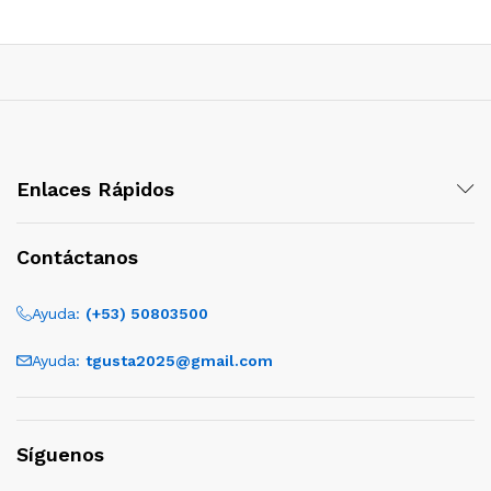
cio
cio
nimo
ximo
Enlaces Rápidos
Contáctanos
Ayuda:
(+53) 50803500
Ayuda:
tgusta2025@gmail.com
Síguenos