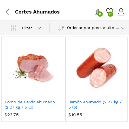
Cortes Ahumados
0
0
Ordenar por precio: alto a bajo
Filter
Lomo de Cerdo Ahumado
Jamón Ahumado (2.27 kg /
cio
cio
(2.27 kg / 5 lb)
5 lb)
$
23.75
$
19.55
nimo
ximo