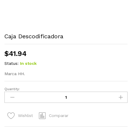
Caja Descodificadora
$
41.94
Status:
In stock
Marca HH.
Quantity:
Caja
Descodificadora
quantity
Comparar
Wishlist