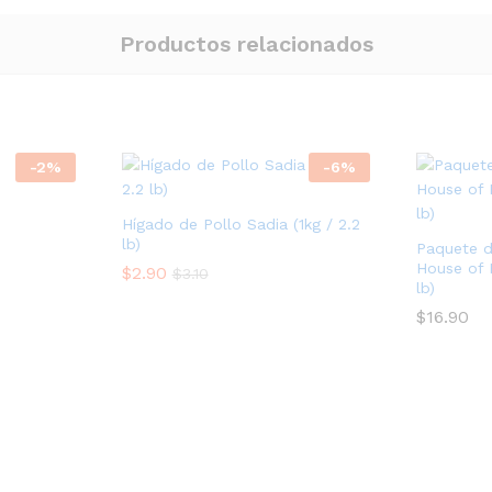
Productos relacionados
-
2
%
-
6
%
Hígado de Pollo Sadia (1kg / 2.2
o
lb)
Paquete d
os:
House of 
$
2.90
$
3.10
e
lb)
2
$
16.90
5