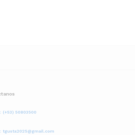
ctanos
a:
(+53) 50803500
a:
tgusta2025@gmail.com