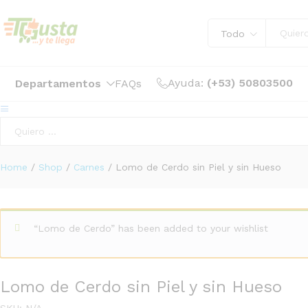
Lomo de Cerdo sin Piel y sin Hueso
Todo
Descripción
Especificación
Ayuda:
(+53) 50803500
Departamentos
FAQs
Todo
Home
/
Shop
/
Carnes
/
Lomo de Cerdo sin Piel y sin Hueso
“Lomo de Cerdo” has been added to your wishlist
Lomo de Cerdo sin Piel y sin Hueso