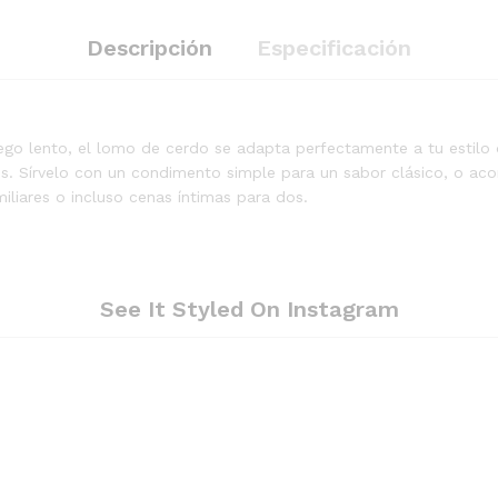
quantity
Descripción
Especificación
fuego lento, el lomo de cerdo se adapta perfectamente a tu estilo d
es. Sírvelo con un condimento simple para un sabor clásico, o a
miliares o incluso cenas íntimas para dos.
See It Styled On Instagram