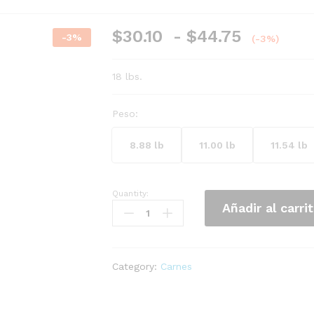
Rango
$
30.10
-
$
44.75
-
3
%
(-3%)
de
precios:
18 lbs.
desde
$30.10
Peso:
hasta
$44.75
8.88 lb
11.00 lb
11.54 lb
Quantity:
Lomo
Añadir al carri
de
Cerdo
sin
Piel
Category:
Carnes
y
sin
Hueso