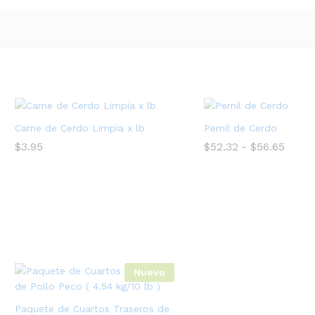
Carne de Cerdo Limpia x lb
Pernil de Cerdo
Rang
$
3.95
$
52.32
-
$
56.65
de
preci
desd
$52.3
hasta
$56.6
Nuevo
Paquete de Cuartos Traseros de