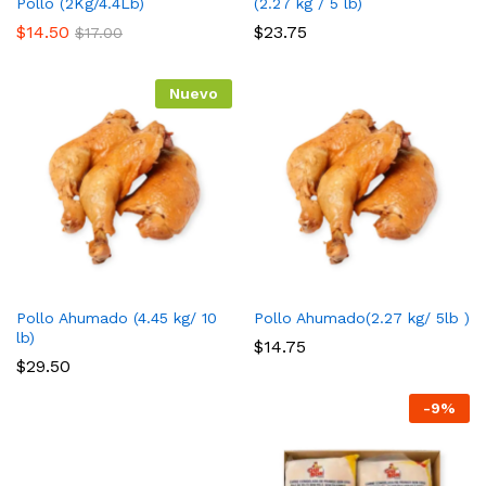
Pollo (2Kg/4.4Lb)
(2.27 kg / 5 lb)
$
14.50
$
23.75
$
17.00
Nuevo
Pollo Ahumado (4.45 kg/ 10
Pollo Ahumado(2.27 kg/ 5lb )
lb)
$
14.75
$
29.50
-
9
%