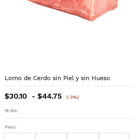
Lomo de Cerdo sin Piel y sin Hueso
Rango
$
30.10
-
$
44.75
(-3%)
de
precios:
18 lbs.
desde
$30.10
Peso:
hasta