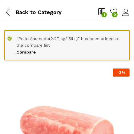
Back to
Category
1
0
“Pollo Ahumado(2.27 kg/ 5lb )” has been added to
the compare list
Compare
-
3
%