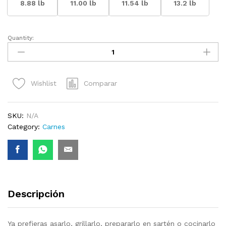
$44.75
8.88 lb
11.00 lb
11.54 lb
13.2 lb
Quantity:
Lomo
de
Cerdo
sin
Comparar
Wishlist
Piel
y
sin
SKU:
N/A
Hueso
Category:
Carnes
quantity
Descripción
Ya prefieras asarlo, grillarlo, prepararlo en sartén o cocinarlo