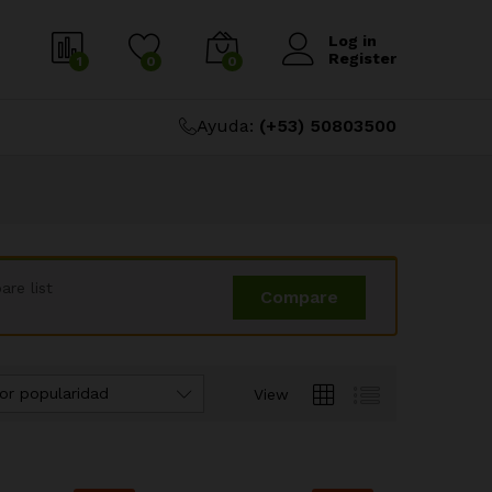
Log in
Register
1
0
0
Ayuda:
(+53) 50803500
re list
Compare
or popularidad
View