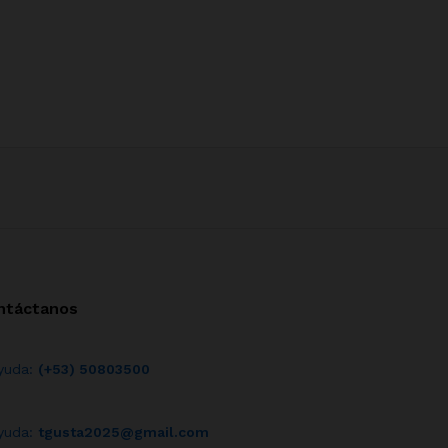
ntáctanos
yuda:
(+53) 50803500
yuda:
tgusta2025@gmail.com