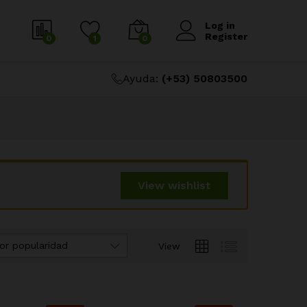
Log in
Register
0
1
0
Ayuda:
(+53) 50803500
View wishlist
or popularidad
View