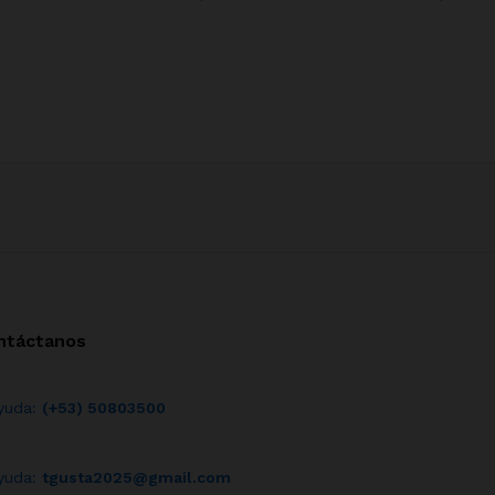
ntáctanos
yuda:
(+53) 50803500
yuda:
tgusta2025@gmail.com