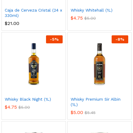
Caja de Cerveza Cristal (24 x
Whisky Whitehall (1L)
330ml)
$
4.75
$
5.00
cio
cio
$
21.00
nimo
ximo
-
5
%
-
8
%
Whisky Black Night (1L)
Whisky Premium Sir Albin
(1L)
$
4.75
$
5.00
$
5.00
$
5.45