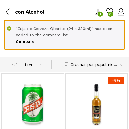
con Alcohol
1
0
“Caja de Cerveza Qbanito (24 x 330ml)” has been
added to the compare list
Compare
Ordenar por popularidad
Filter
-
5
%
cio
cio
nimo
ximo